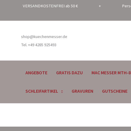
Zum
VERSANDKOSTENFREI ab 50 € + Persönli
Inhalt
springen
shop@kuechenmesser.de
Tel. +49 4285 925493
ANGEBOTE
GRATIS DAZU
MAC MESSER MTH-8
SCHLEIFARTIKEL
GRAVUREN
GUTSCHEINE