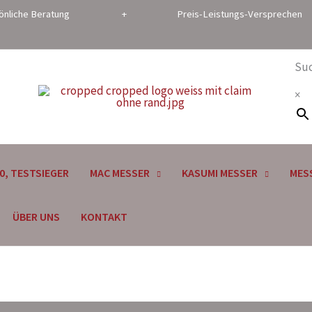
che Beratung + Preis-Leistungs-Versprechen 
Su
×
0, TESTSIEGER
MAC MESSER
KASUMI MESSER
MES
ÜBER UNS
KONTAKT