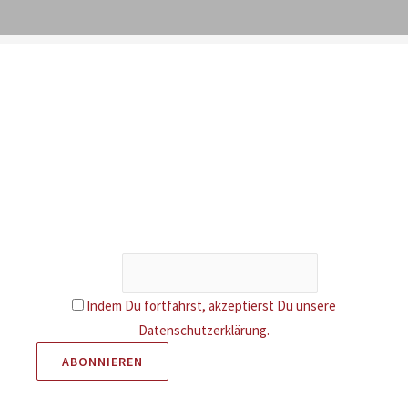
Newsletter
Erhalte Infos über neue Artikel und attraktive Aktionen. Als
Dankeschön gibt es 5 € Rabatt auf deine nächste
Bestellung.
Email
Indem Du fortfährst, akzeptierst Du unsere
Datenschutzerklärung.