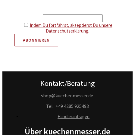
Erhalte Infos über neue Artikel und attraktive Aktionen.
Als Dankeschön gibt es 5 € Rabatt auf deine nächste
Bestellung.
Email
Indem Du fortfährst, akzeptierst Du unsere
Datenschutzerklärung.
Kontakt/Beratung
shop@kuechenmesser.de
Tel.
+49 4285 925493
Händleranfragen
Über kuechenmesser.de