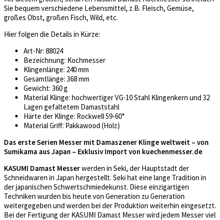
Sie bequem verschiedene Lebensmittel, z.B. Fleisch, Gemüse,
großes Obst, großen Fisch, Wild, etc.
Hier folgen die Details in Kürze:
Art-Nr: 88024
Bezeichnung: Kochmesser
Klingenlänge: 240 mm
Gesamtlänge: 368 mm
Gewicht: 360 g
Material Klinge: hochwertiger VG-10 Stahl Klingenkern und 32
Lagen gefaltetem Damaststahl
Härte der Klinge: Rockwell 59-60°
Material Griff: Pakkawood (Holz)
Das erste Serien Messer mit Damaszener Klinge weltweit – von
Sumikama aus Japan – Exklusiv Import von kuechenmesser.de
KASUMI Damast Messer
werden in Seki, der Hauptstadt der
Schneidwaren in Japan hergestellt. Seki hat eine lange Tradition in
der japanischen Schwertschmiedekunst. Diese einzigartigen
Techniken wurden bis heute von Generation zu Generation
weitergegeben und werden bei der Produktion weiterhin eingesetzt.
Bei der Fertigung der KASUMI Damast Messer wird jedem Messer viel