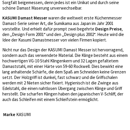
Sorgfalt beigemessen, denn jedes ist ein Unikat und durch seine
schöne Damast Maserung unverwechselbar.
KASUMI Damast Messer
waren die weltweit erste Küchenmesser
Damast-Serie seiner Art, die Sumikama aus Japan im Jahr 2001
vorstellte. Und erhielt dafür prompt zwei begehrte
Design Preise
,
den „Design Form 2001“ und den „Design plus 2002“. Heute wird die
Idee der Kasumi Damastmesser von vielen Firmen kopiert.
Nicht nur das Design der KASUMI Damast Messer ist hervorragend,
sondern auch das verwendete Material. Die Klinge besteht aus einem
hochwertigen VG-10 Stahl Klingenkern und 32 Lagen gefaltetem
Damaststahl, mit einer Härte von 59-60 Rockwell. Dies bewirkt eine
lang anhaltende Schärfe, die dem Spaß am Schneiden keine Grenzen
setzt. Der Holzgriff ist dunkel, fast schwarz und die Griffschalen
werden mit 2 Nieten sicher fixiert. Hygienisch ist die Zwinge aus
Edelstahl, die einen nahtlosen Übergang zwischen Klinge und Griff
herstellt. Die scharfen Klingen haben den japanischen V-Schliff, der
auch das Schleifen mit einem Schleifstein ermöglicht.
Marke
KASUMI