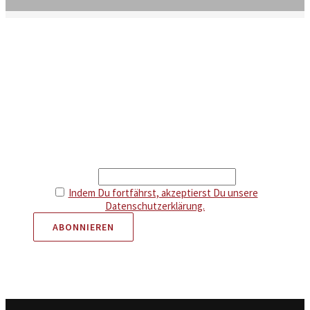
Newsletter
Erhalte Infos über neue Artikel und attraktive Aktionen.
Als Dankeschön gibt es 5 € Rabatt auf deine nächste
Bestellung.
Email
Indem Du fortfährst, akzeptierst Du unsere
Datenschutzerklärung.