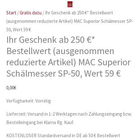
Artikel)
MAC
Start
/
Gratis dazu
/ Ihr Geschenk ab 250 €* Bestellwert
Superior
(ausgenommen reduzierte Artikel) MAC Superior Schälmesser SP-
Schälmesser
50, Wert 59 €
Ihr Geschenk ab 250 €*
SP-
50,
Bestellwert (ausgenommen
Wert
reduzierte Artikel) MAC Superior
59
Schälmesser SP-50, Wert 59 €
€
Menge
0,00
€
Verfügbarkeit:
Vorrätig
Lieferzeit:
Versand in 1-2 Werktagen nach Zahlungseingang bzw.
Bestelleingang bei Klarna Rg. Kauf.
KOSTENLOSER Standardversand in DE ab 50 € Bestellwert