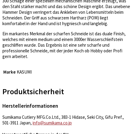
300 Schläge einer speziellen mechanischen Maschine erzeugt, was
den Stahl stärker macht und das schöne Design ergibt. Das unebene
Hammer Design verringert das Ankleben von Lebensmitteln beim
Schneiden. Der Griff aus schwarzem Hartharz (POM) liegt
komfortabel in der Hand und ist hygniesch und langlebig.
Ein markantes Merkmal der scharfen Schneide ist das duale Finish,
welches mit einem medium und einem 3000er Wasserschleifstein
geschliffen wurde. Das Ergebnis ist eine sehr scharfe und
professionelle Schneide, mit der jeder Koch ob Hobby oder Profi
gern arbeitet.
Marke
KASUMI
Produktsicherheit
Herstellerinformationen
Sumikama Cutlery MFG.Co.Ltd., 383-1 Hidase, Seki City, Gifu Pref.,
501-3911 Japan,
info@sumikama.co.jp