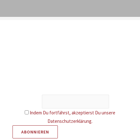
Newsletter
Erhalte Infos über neue Artikel und attraktive Aktionen. Als
Dankeschön gibt es 5 € Rabatt auf deine nächste
Bestellung.
Email
Indem Du fortfährst, akzeptierst Du unsere
Datenschutzerklärung.