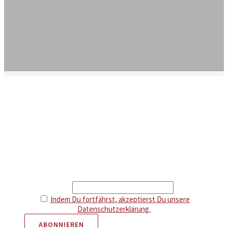
Newsletter
Erhalte Infos über neue Artikel und attraktive Aktionen.
Als Dankeschön gibt es 5 € Rabatt auf deine nächste
Bestellung.
Email
Indem Du fortfährst, akzeptierst Du unsere
Datenschutzerklärung.