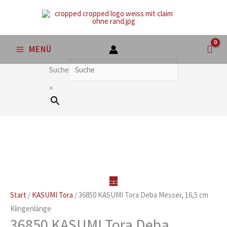
Zum
Inhalt
springen
MENÜ
Suche
×
Start
/
KASUMI Tora
/ 36850 KASUMI Tora Deba Messer, 16,5 cm
Klingenlänge
36850 KASUMI Tora Deba