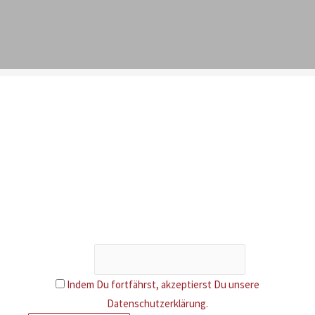
Newsletter
Erhalte Infos über neue Artikel und attraktive Aktionen. Als
Dankeschön gibt es 5 € Rabatt auf deine nächste
Bestellung.
Email
Indem Du fortfährst, akzeptierst Du unsere
Datenschutzerklärung.