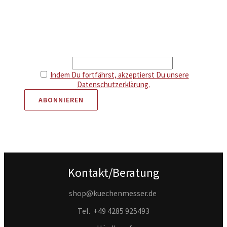
Newsletter
Erhalte Infos über neue Artikel und attraktive Aktionen.
Als Dankeschön gibt es 5 € Rabatt auf deine nächste
Bestellung.
Email
Indem Du fortfährst, akzeptierst Du unsere
Datenschutzerklärung.
Kontakt/Beratung
shop@kuechenmesser.de
Tel.
+49 4285 925493