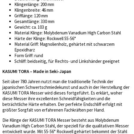
Klingenlänge: 200 mm
Klingenbreite: 46 mm
Grifflänge: 120 mm
Gesamtlänge: 330 mm
Gewicht: ca. 103 g
Material Klinge: Molybdenum Vanadium High Carbon Stahl
Härte der Klinge: Rockwell 55-56°
Material Griff: Magnolienholz, gehärtet mit schwarzem
Epoxidharz
Form Griff: rund
Schliff: beidseitig, für Rechts- und Linkshänder geeignet
KASUMI TORA – Made in Seki-Japan
Seit über 780 Jahren nutzt man die traditionelle Technik der
japanischen Schwertschmiedekunst und auch in der Herstellung der
KASUMI TORA Messer wird dieses fortgeführt. Es erklärt, woher
diese Messer ihre exzellenten Schneidfähigkeiten und die
beträchtliche Härte erhalten. Der perfekte Endschliff erfolgt mit
größter Sorgfalt von erfahrenen Fachkräften per Hand.
Die Klinge der KASUMI TORA Messer besteht aus Molybdenum
Vanadium High Carbon Stahl, der speziell für die qualitativen Messer
entwickelt wurde. Mit 55-56° Rockwell gehärtet bekommt der Stahl