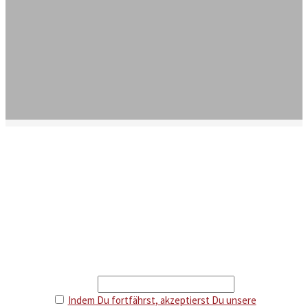
Newsletter
Erhalte Infos über neue Artikel und attraktive Aktionen.
Als Dankeschön gibt es 5 € Rabatt auf deine nächste
Bestellung.
Email
Indem Du fortfährst, akzeptierst Du unsere