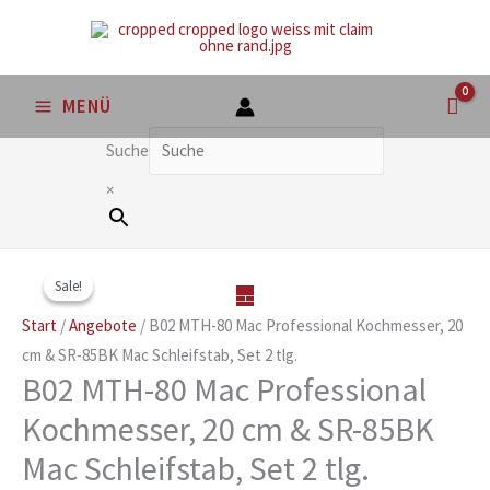
Zum
Inhalt
springen
MENÜ
Suche
×
Aktueller
Ursprünglicher
Sale!
Sale!
Preis
Preis
ist:
war:
Start
/
Angebote
/ B02 MTH-80 Mac Professional Kochmesser, 20
125,00€.
143,00€
cm & SR-85BK Mac Schleifstab, Set 2 tlg.
B02 MTH-80 Mac Professional
Kochmesser, 20 cm & SR-85BK
Mac Schleifstab, Set 2 tlg.